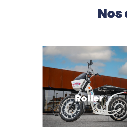
Nos 
rad
Roller