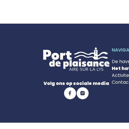
NAVIGA
De hav
Het h
Activit
Contac
Volg ons op sociale media