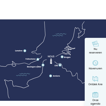
Nu
reserveren
Havenuren
Ontdek Aire
Onze
agenda