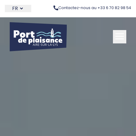
THEME_PORT.SKIP_LINK
FR
Contactez-nous au +33 6 70 82 98 54