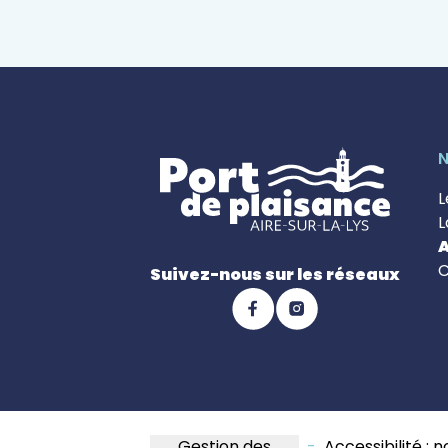
N
L
L
A
C
Suivez-nous sur les réseaux
Gestion des
-
Accessibilité : 