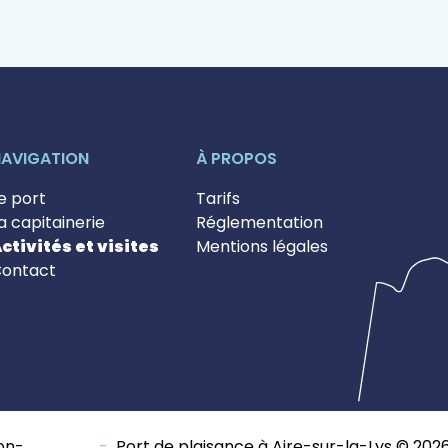
AVIGATION
À PROPOS
e port
Tarifs
a capitainerie
Réglementation
ctivités et visites
Mentions légales
ontact
non-
-
Port de plaisance à Aire-sur-la-Lys © 2026