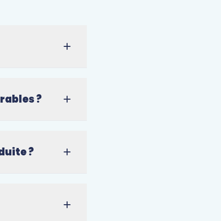
rables ?
duite ?