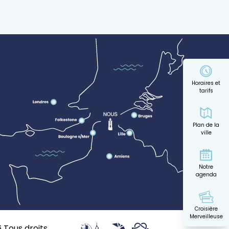
Horaires et
tarifs
Plan de la
ville
Notre
agenda
Croisière
Merveilleuse
 Tous droits