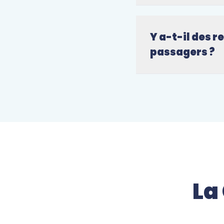
Y a-t-il des r
passagers ?
La