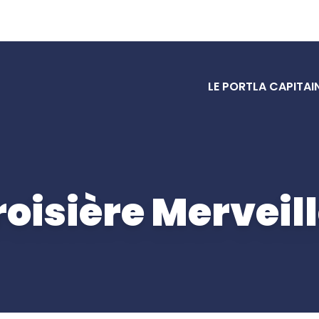
LE PORT
LA CAPITAI
roisière Merveil